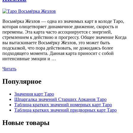
Восьмёрка Жезлов — одна из значимых карт в колоде Таро,
которая олицетворяет динамичное движение, скорость и
перемены. Эта карта часто ассоциируется с энергией,
стремлением к действию и прогрессу. Общее значение Когда
вы вытаскиваете Восьмёрку Жезлов, это может быть
подсказкой, что пора действовать, не дожидаясь более
подходящего момента. Данная карта приносит с собой
интенсивные эмоции и …
«Значение
Читать
карты
Таро
Популярное
Восьмёрка
Жезлов»
Значения карт Таро
Шпаргалка значений Старших Арканов Таро
Таблица кратких значений номерных карт Таро
Таблица кратких значений придворных карт Таро
Новые товары