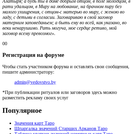
Алатыря; а будь ты в доме добрым отцом, в поле молодцом, в
рати удальцом, в Миру на любование, на брачном пиру без
малого ухищрения, с отцом-с матерью во миру, с женою во
ладу, с детьми в согласии. Заговариваю я свой заговор
матерним заповеданьем; а быть ему во всей, как указано, во
веки ненарушимо. Рать могуча, мое сердце ретиво, мой
заговор всему превозмог».
Голосуйте
Голосуйте
0
0
-
-
палец
палец
Регистрация на форуме
вниз.
вверх.
Чтобы стать участником форума и оставлять свои сообщения,
пишите администратору:
admin@vedovstvo.by
*При публикации ритуалов или заговоров здесь можно
разместить рекламу своих услуг
Популярное
Значения карт Таро
Шпаргалка значений Старших Арканов Таро
Таблица кратких значений номерных карт Таро