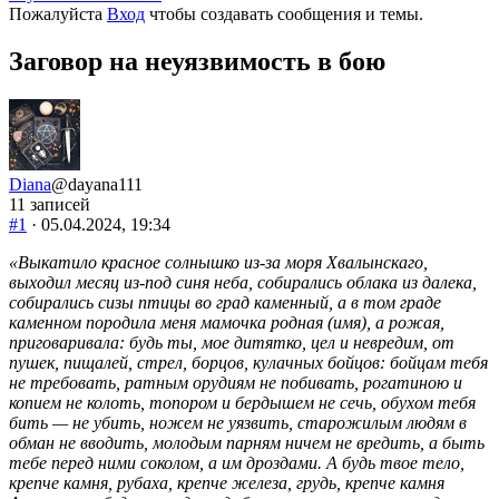
-
Пожалуйста
Вход
чтобы создавать сообщения и темы.
Вы
здесь:
Заговор на неуязвимость в бою
Diana
@dayana111
11 записей
#1
· 05.04.2024, 19:34
«Выкатило красное солнышко из-за моря Хвалынскаго,
выходил месяц из-под синя неба, собирались облака из далека,
собирались сизы птицы во град каменный, а в том граде
каменном породила меня мамочка родная (имя), а рожая,
приговаривала: будь ты, мое дитятко, цел и невредим, от
пушек, пищалей, стрел, борцов, кулачных бойцов: бойцам тебя
не требовать, ратным орудиям не побивать, рогатиною и
копием не колоть, топором и бердышем не сечь, обухом тебя
бить — не убить, ножем не уязвить, старожилым людям в
обман не вводить, молодым парням ничем не вредить, а быть
тебе перед ними соколом, а им дроздами. А будь твое тело,
крепче камня, рубаха, крепче железа, грудь, крепче камня