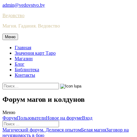
Skip
admin@vedovstvo.by
to
Ведовство
content
Магия. Гадания. Ведовство
Меню
Главная
Значения карт Таро
Магазин
Блог
Библиотека
Контакты
Найти:
Форум магов и колдунов
Меню
Навигация
Форум
Пользователи
Новое на форуме
Вход
Форума
Форум
Магический форум. Делимся опытом
Белая магия
Заговор на
breadcrumbs
неуязвимость в бою