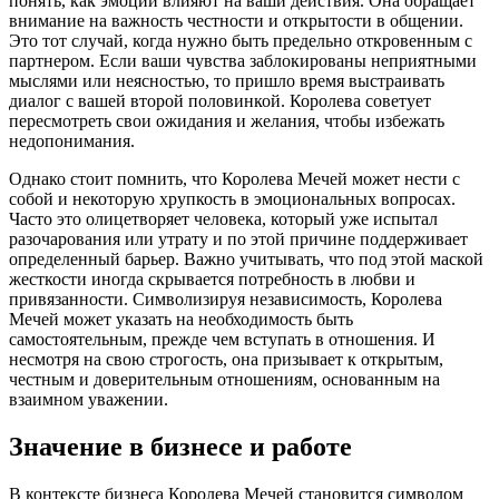
понять, как эмоции влияют на ваши действия. Она обращает
внимание на важность честности и открытости в общении.
Это тот случай, когда нужно быть предельно откровенным с
партнером. Если ваши чувства заблокированы неприятными
мыслями или неясностью, то пришло время выстраивать
диалог с вашей второй половинкой. Королева советует
пересмотреть свои ожидания и желания, чтобы избежать
недопонимания.
Однако стоит помнить, что Королева Мечей может нести с
собой и некоторую хрупкость в эмоциональных вопросах.
Часто это олицетворяет человека, который уже испытал
разочарования или утрату и по этой причине поддерживает
определенный барьер. Важно учитывать, что под этой маской
жесткости иногда скрывается потребность в любви и
привязанности. Символизируя независимость, Королева
Мечей может указать на необходимость быть
самостоятельным, прежде чем вступать в отношения. И
несмотря на свою строгость, она призывает к открытым,
честным и доверительным отношениям, основанным на
взаимном уважении.
Значение в бизнесе и работе
В контексте бизнеса Королева Мечей становится символом