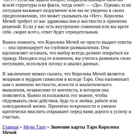
ясной структуры или факта, тогда ответ — «Да». Однако, если
ситуация вызывает недоумение или вы не уверены в своих
предположениях, это может указывать на «Нет». Королева
Мечей требует от вас здравомыслия и жесткости в принятии
решений. Если у вас есть внутренние сомнения или вы врете
себе, скорее всего, ответ будет отрицательным.
Важно помнить, что Королева Мечей не просто выдает ответы
— она провоцирует на глубокие размышления. Она
вдохновляет осознать, что выбор всегда должен опираться на
правду. Находясь под ее влиянием, вы учитесь развивать свою
интуицию, используя логику и анализ данных.
В заключение можно сказать, что Королева Мечей является
мощным и мудрым символом в колоде Таро. Она напоминает
нам о значении честности, ясности и аналитического
мышления, независимо от контекста, в котором она
появляется. Важно использовать это знание, чтобы
обдумывать свои действия, будь то в любви, работе или
повседневной жизни. Принятие искренности и умение
критически мыслить открывают перед вами дороги к успеху и
счастью.
Главная
»
Мечи Таро
»
Значение карты Таро Королева
Мечей