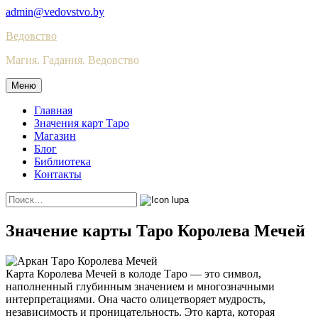
Skip
admin@vedovstvo.by
to
Ведовство
content
Магия. Гадания. Ведовство
Меню
Главная
Значения карт Таро
Магазин
Блог
Библиотека
Контакты
Найти:
Значение карты Таро Королева Мечей
Карта Королева Мечей в колоде Таро — это символ,
наполненный глубинным значением и многозначными
интерпретациями. Она часто олицетворяет мудрость,
независимость и проницательность. Это карта, которая