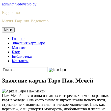
Skip
admin@vedovstvo.by
to
Ведовство
content
Магия. Гадания. Ведовство
Меню
Главная
Значения карт Таро
Магазин
Блог
Библиотека
Контакты
Найти:
Значение карты Таро Паж Мечей
Паж Мечей — это одна из самых интересных и многогранных
карт в колоде. Она часто символизирует начало нового пути,
стремление к знаниям и аналитическое мышление. Паж, как
персонаж, олицетворяет молодость, любопытство и желание