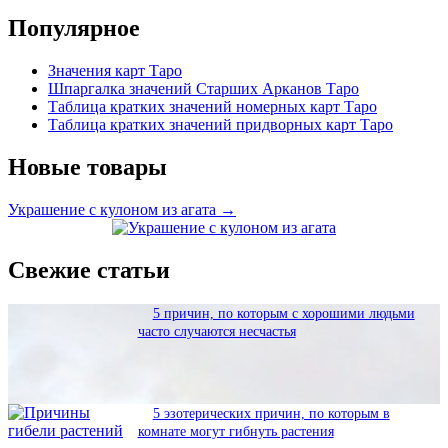
Популярное
Значения карт Таро
Шпаргалка значений Старших Арканов Таро
Таблица кратких значений номерных карт Таро
Таблица кратких значений придворных карт Таро
Новые товары
Украшение с кулоном из агата →
Свежие статьи
5 причин, по которым с хорошими людьми
часто случаются несчастья
5 эзотерических причин, по которым в
комнате могут гибнуть растения