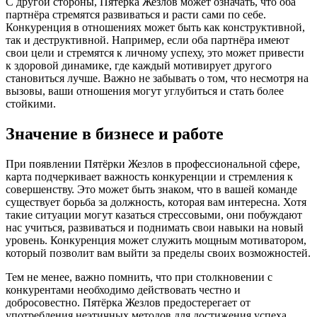
С другой стороны, Пятёрка Жезлов может означать, что оба
партнёра стремятся развиваться и расти сами по себе.
Конкуренция в отношениях может быть как конструктивной,
так и деструктивной. Например, если оба партнёра имеют
свои цели и стремятся к личному успеху, это может привести
к здоровой динамике, где каждый мотивирует другого
становиться лучше. Важно не забывать о том, что несмотря на
вызовы, ваши отношения могут углубиться и стать более
стойкими.
Значение в бизнесе и работе
При появлении Пятёрки Жезлов в профессиональной сфере,
карта подчеркивает важность конкуренции и стремления к
совершенству. Это может быть знаком, что в вашей команде
существует борьба за должность, которая вам интересна. Хотя
такие ситуации могут казаться стрессовыми, они побуждают
нас учиться, развиваться и поднимать свои навыки на новый
уровень. Конкуренция может служить мощным мотиватором,
который позволит вам выйти за пределы своих возможностей.
Тем не менее, важно помнить, что при столкновении с
конкурентами необходимо действовать честно и
добросовестно. Пятёрка Жезлов предостерегает от
употребления неэтичных методов для достижения успеха.