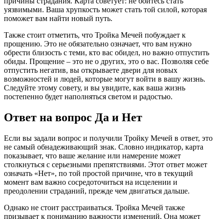
причины страдания. Карта советует: не бойтесь стать
уязвимыми. Ваша хрупкость может стать той силой, которая
поможет вам найти новый путь.
Также стоит отметить, что Тройка Мечей побуждает к
прощению. Это не обязательно означает, что вам нужно
обрести близость с теми, кто вас обидел, но важно отпустить
обиды. Прощение – это не о других, это о вас. Позволяя себе
отпустить негатив, вы открываете двери для новых
возможностей и людей, которые могут войти в вашу жизнь.
Следуйте этому совету, и вы увидите, как ваша жизнь
постепенно будет наполняться светом и радостью.
Ответ на вопрос Да и Нет
Если вы задали вопрос и получили Тройку Мечей в ответ, это
не самый обнадеживающий знак. Словно индикатор, карта
показывает, что ваше желание или намерение может
столкнуться с серьезными препятствиями. Этот ответ может
означать «Нет», по той простой причине, что в текущий
момент вам важно сосредоточиться на исцелении и
преодолении страданий, прежде чем двигаться дальше.
Однако не стоит расстраиваться. Тройка Мечей также
призывает к пониманию важности изменений. Она может