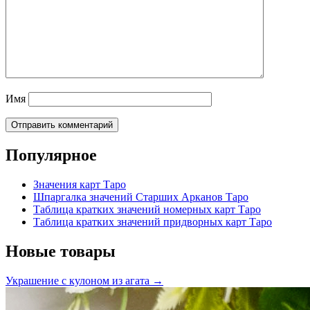
Имя
Популярное
Значения карт Таро
Шпаргалка значений Старших Арканов Таро
Таблица кратких значений номерных карт Таро
Таблица кратких значений придворных карт Таро
Новые товары
Украшение с кулоном из агата →