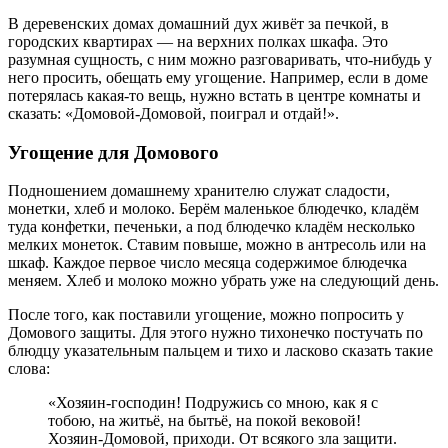
В деревенских домах домашний дух живёт за печкой, в
городских квартирах — на верхних полках шкафа. Это
разумная сущность, с ним можно разговаривать, что-нибудь у
него просить, обещать ему угощение. Например, если в доме
потерялась какая-то вещь, нужно встать в центре комнаты и
сказать: «Домовой-Домовой, поиграл и отдай!».
Угощение для Домового
Подношением домашнему хранителю служат сладости,
монетки, хлеб и молоко. Берём маленькое блюдечко, кладём
туда конфетки, печеньки, а под блюдечко кладём несколько
мелких монеток. Ставим повыше, можно в антресоль или на
шкаф. Каждое первое число месяца содержимое блюдечка
меняем. Хлеб и молоко можно убрать уже на следующий день.
После того, как поставили угощение, можно попросить у
Домового защиты. Для этого нужно тихонечко постучать по
блюдцу указательным пальцем и тихо и ласково сказать такие
слова:
«Хозяин-господин! Подружись со мною, как я с
тобою, на житьё, на бытьё, на покой вековой!
Хозяин-Домовой, приходи. От всякого зла защити.