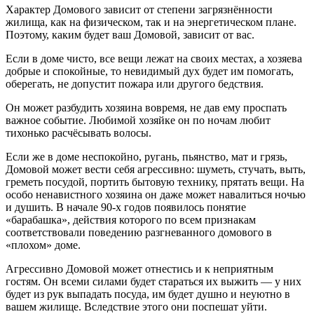
Характер Домового зависит от степени загрязнённости
жилища, как на физическом, так и на энергетическом плане.
Поэтому, каким будет ваш Домовой, зависит от вас.
Если в доме чисто, все вещи лежат на своих местах, а хозяева
добрые и спокойные, то невидимый дух будет им помогать,
оберегать, не допустит пожара или другого бедствия.
Он может разбудить хозяина вовремя, не дав ему проспать
важное событие. Любимой хозяйке он по ночам любит
тихонько расчёсывать волосы.
Если же в доме неспокойно, ругань, пьянство, мат и грязь,
Домовой может вести себя агрессивно: шуметь, стучать, выть,
греметь посудой, портить бытовую технику, прятать вещи. На
особо ненавистного хозяина он даже может навалиться ночью
и душить. В начале 90-х годов появилось понятие
«барабашка», действия которого по всем признакам
соответствовали поведению разгневанного домового в
«плохом» доме.
Агрессивно Домовой может отнестись и к неприятным
гостям. Он всеми силами будет стараться их выжить — у них
будет из рук выпадать посуда, им будет душно и неуютно в
вашем жилище. Вследствие этого они поспешат уйти.