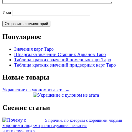
Имя
Популярное
Значения карт Таро
Шпаргалка значений Старших Арканов Таро
Таблица кратких значений номерных карт Таро
Таблица кратких значений придворных карт Таро
Новые товары
Украшение с кулоном из агата →
Свежие статьи
5 причин, по которым с хорошими людьми
часто случаются несчастья