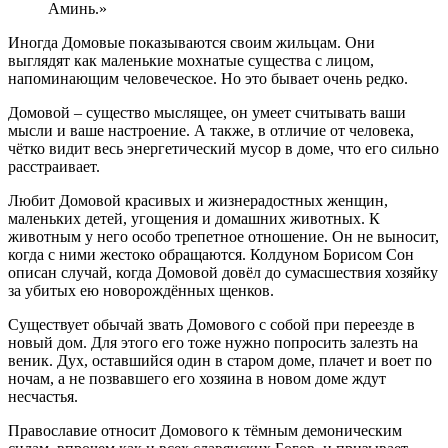
Аминь.»
Иногда Домовые показываются своим жильцам. Они
выглядят как маленькие мохнатые существа с лицом,
напоминающим человеческое. Но это бывает очень редко.
Домовой – существо мыслящее, он умеет считывать ваши
мысли и ваше настроение. А также, в отличие от человека,
чётко видит весь энергетический мусор в доме, что его сильно
расстраивает.
Любит Домовой красивых и жизнерадостных женщин,
маленьких детей, угощения и домашних животных. К
животным у него особо трепетное отношение. Он не выносит,
когда с ними жестоко обращаются. Колдуном Борисом Сон
описан случай, когда Домовой довёл до сумасшествия хозяйку
за убитых ею новорождённых щенков.
Существует обычай звать Домового с собой при переезде в
новый дом. Для этого его тоже нужно попросить залезть на
веник. Дух, оставшийся один в старом доме, плачет и воет по
ночам, а не позвавшего его хозяина в новом доме ждут
несчастья.
Православие относит Домового к тёмным демоническим