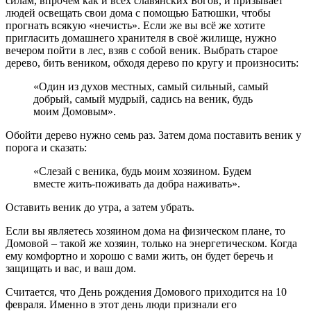
силам, впрочем как и всех славянских Богов, и призывает
людей освещать свои дома с помощью Батюшки, чтобы
прогнать всякую «нечисть». Если же вы всё же хотите
пригласить домашнего хранителя в своё жилище, нужно
вечером пойти в лес, взяв с собой веник. Выбрать старое
дерево, бить веником, обходя дерево по кругу и произносить:
«Один из духов местных, самый сильный, самый
добрый, самый мудрый, садись на веник, будь
моим Домовым».
Обойти дерево нужно семь раз. Затем дома поставить веник у
порога и сказать:
«Слезай с веника, будь моим хозяином. Будем
вместе жить-поживать да добра наживать».
Оставить веник до утра, а затем убрать.
Если вы являетесь хозяином дома на физическом плане, то
Домовой – такой же хозяин, только на энергетическом. Когда
ему комфортно и хорошо с вами жить, он будет беречь и
защищать и вас, и ваш дом.
Считается, что День рождения Домового приходится на 10
февраля. Именно в этот день люди признали его