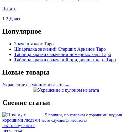
«Значение
Читать
карты
Пагинация
1
2
Далее
Таро
Король
записей
Жезлов»
Популярное
Значения карт Таро
Шпаргалка значений Старших Арканов Таро
Таблица кратких значений номерных карт Таро
Таблица кратких значений придворных карт Таро
Новые товары
Украшение с кулоном из агата →
Свежие статьи
5 причин, по которым с хорошими людьми
часто случаются несчастья