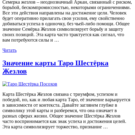
Семерка жезлов – неоднозначный Аркан, связанный с риском,
борьбой, бескомпромиссностью, некоторыми ограничениями.
Все эти действия направлены на достижение цели. Человек
будет оперативно прилагать свои усилия, ему свойственно
добиваться успеха в одиночку, без чьей-либо помощи. Общее
значение Семёрка Жезлов символизирует борьбу и защиту
своих позиций. Эта карта часто трактуется как сигнал, что
вам потребуются силы и …
«Значение
Читать
карты
Таро
Значение карты Таро Шестёрка
Семёрка
Жезлов
Жезлов»
Карта Шестёрка Жезлов связана с триумфом, успехом и
победой, но, как и любая карта Таро, её значение варьируется
в зависимости от контекста. Давайте заглянем глубже в
символику этой карты и разберемся, что она означает в
разных сферах жизни. Общее значение Шестёрка Жезлов
часто воспринимается как знак успеха и достижения целей.
Эта карта символизирует торжество, признание …