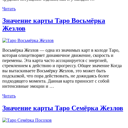
«Значение
Читать
карты
Таро
Значение карты Таро Восьмёрка
Девятка
Жезлов
Жезлов»
Восьмёрка Жезлов — одна из значимых карт в колоде Таро,
которая олицетворяет динамичное движение, скорость и
перемены. Эта карта часто ассоциируется с энергией,
стремлением к действию и прогрессу. Общее значение Когда
вы вытаскиваете Восьмёрку Жезлов, это может быть
подсказкой, что пора действовать, не дожидаясь более
подходящего момента. Данная карта приносит с собой
интенсивные эмоции и …
«Значение
Читать
карты
Таро
Значение карты Таро Семёрка Жезлов
Восьмёрка
Жезлов»