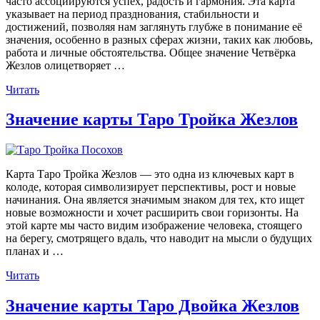
часто ассоциируются успех, радость и гармония. Эта карта
указывает на период празднования, стабильности и
достижений, позволяя нам заглянуть глубже в понимание её
значения, особенно в разных сферах жизни, таких как любовь,
работа и личные обстоятельства. Общее значение Четвёрка
Жезлов олицетворяет …
«Значение
Читать
карты
Таро
Значение карты Таро Тройка Жезлов
Четвёрка
Жезлов»
Карта Таро Тройка Жезлов — это одна из ключевых карт в
колоде, которая символизирует перспективы, рост и новые
начинания. Она является значимым знаком для тех, кто ищет
новые возможности и хочет расширить свои горизонты. На
этой карте мы часто видим изображение человека, стоящего
на берегу, смотрящего вдаль, что наводит на мысли о будущих
планах и …
«Значение
Читать
карты
Таро
Значение карты Таро Двойка Жезлов
Тройка