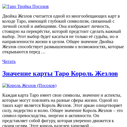
Жезлов»
Двойка Жезлов считается одной из многообещающих карт в
колоде Таро, имеющей глубокий символизм, связанный с
личной силой и амбициями. Она изображает личность,
стоящую на перекрёстке, которой предстоит сделать важный
выбор. Этот выбор будет касаться не только её судьбы, но и
направленности жизни в целом. Общее значение Двойка
Жезлов способствует размышлениям о возможностях, которые
открываются перед …
«Значение
Читать
карты
Таро
Значение карты Таро Король Жезлов
Двойка
Жезлов»
Каждая карта Таро имеет свои символы, значение и аспекты,
которые могут повлиять на разные сферы жизни. Одной из
таких карт является Король Жезлов. Этот аркан олицетворяет
силу, лидерство и волю. Общее значение Король Жезлов – это
символ превосходства, энергии и активности. Он
представляет собой фигуру, которая уверенно движется к
своим целям. Этот король наделен харизмой …