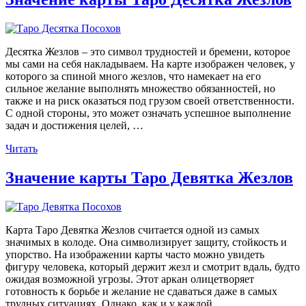
Десятка Жезлов – это символ трудностей и бремени, которое
мы сами на себя накладываем. На карте изображен человек, у
которого за спиной много жезлов, что намекает на его
сильное желание выполнять множество обязанностей, но
также и на риск оказаться под грузом своей ответственности.
С одной стороны, это может означать успешное выполнение
задач и достижения целей, …
«Значение
Читать
карты
Таро
Значение карты Таро Девятка Жезлов
Десятка
Жезлов»
Карта Таро Девятка Жезлов считается одной из самых
значимых в колоде. Она символизирует защиту, стойкость и
упорство. На изображении карты часто можно увидеть
фигуру человека, который держит жезл и смотрит вдаль, будто
ожидая возможной угрозы. Этот аркан олицетворяет
готовность к борьбе и желание не сдаваться даже в самых
трудных ситуациях. Однако, как и у каждой …