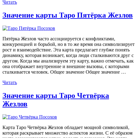
«Значение
Читать
карты
Таро
Значение карты Таро Пятёрка Жезлов
Шестёрка
Жезлов»
Пятёрка Жезлов часто ассоциируется с конфликтами,
конкуренцией и борьбой, но в то же время она символизирует
рост и взаимодействие. Эта карта предлагает глубже понять
динамику, которая возникает, когда люди сталкиваются друг с
другом. Когда мы анализируем эту карту, важно отмечать, как
она отображает внутренние и внешние вызовы, с которыми
сталкивается человек. Общее значение Общее значение …
«Значение
Читать
карты
Таро
Значение карты Таро Четвёрка
Пятёрка
Жезлов
Жезлов»
Карта Таро Четвёрка Жезлов обладает мощной символикой,
которая раскрывает множество аспектов жизни. С её образом