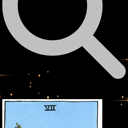
Значение карты Таро Семёрка Жезлов