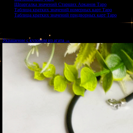
Шпаргалка значений Старших Арканов Таро
Таблица кратких значений номерных карт Таро
Таблица кратких значений придворных карт Таро
Новые товары
Украшение с кулоном из агата →