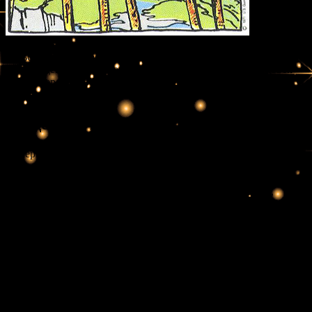
Семерка жезлов – неоднозначный Аркан, связанный с риском,
борьбой, бескомпромиссностью, некоторыми ограничениями.
Все эти действия направлены на достижение цели. Человек
будет оперативно прилагать свои усилия, ему свойственно
добиваться успеха в одиночку, без чьей-либо помощи.
Общее значение
Семёрка Жезлов символизирует борьбу и защиту своих
позиций. Эта карта часто трактуется как сигнал, что вам
потребуются силы и решимость в сложной ситуации. Вы
рискуете столкнуться с конфликтами или вызовами, но,
несмотря на это, у вас есть все необходимые ресурсы для
противостояния трудностям. Проявляя решимость и
уверенность, вы сможете отстоять свои идеи и ценности, не
позволяя другим влиять на ваши решения.
Если рассматривать Семёрку Жезлов с точки зрения чисел,
семёрка в Таро ассоциируется с духовным поиском и
медитацией. Вы находитесь на этапе, когда осознание своих
внутренних ресурсов становится ключевым. Эта карта