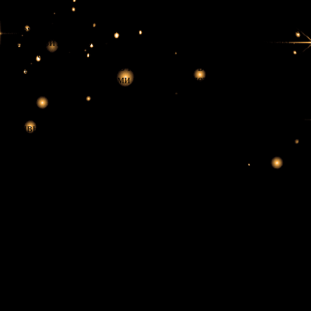
Каждый день может приносить новые вызовы и возможности,
и Семёрка Жезлов как карта дня подсказывает, что вам нужно
подготовиться к борьбе. Это может быть сигналом, что вам
предстоит отстаивать свои интересы или решать возникшие
конфликты. Важно чётко понимать, что ваши усилия не
останутся незамеченными и если вы будете настойчивы, то,
скорее всего, добьётесь положительного результата.
Кроме того, Семёрка Жезлов как карта дня призывает к
активной позиции. Не бойтесь высказывать своё мнение и
отстаивать свои взгляды. Иногда принятое решение может
вызвать недовольство окружающих, но это не повод для
отказа от своих идей. Наоборот, ваша стойкость может
сыграть ключевую роль в том, чтобы другие начали уважать
ваши мнения и взгляды. Этот день может стать поворотным
моментом в вашем развитии, если вы будете готовы к
активным действиям.
Совет карты
Семёрка Жезлов наводит на мысль, что в жизни всегда будут
испытания и важно уметь с ними справляться. Совет этой
карты заключается в важности смелости и уверенности в