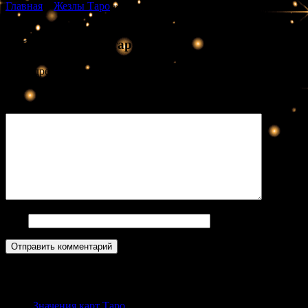
Главная
»
Жезлы Таро
»
Значение карты Таро Семёрка
Жезлов
Добавить комментарий
Ваш адрес email не будет опубликован.
Обязательные поля
помечены
*
Комментарий
*
Имя
Популярное
Значения карт Таро