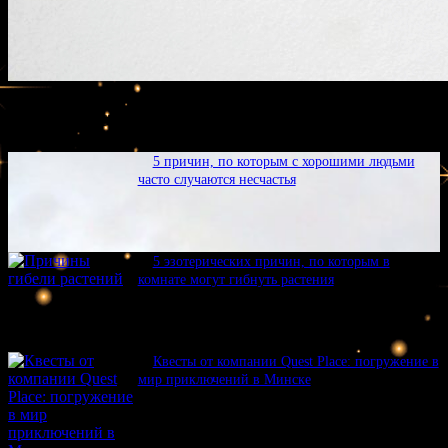
Свежие статьи
5 причин, по которым с хорошими людьми
часто случаются несчастья
5 эзотерических причин, по которым в
комнате могут гибнуть растения
Квесты от компании Quest Place: погружение в
мир приключений в Минске