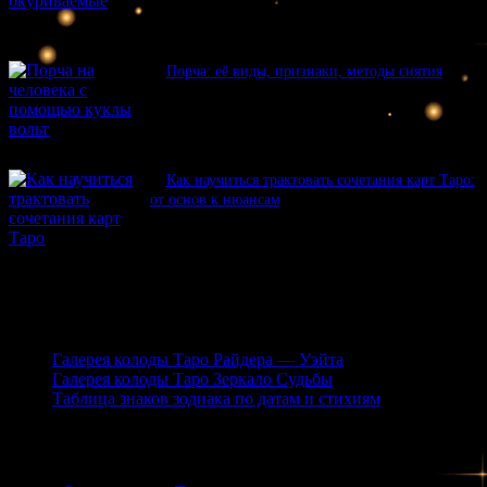
Порча: её виды, признаки, методы снятия
Как научиться трактовать сочетания карт Таро:
от основ к нюансам
Галереи Таро
Галерея колоды Таро Райдера — Уэйта
Галерея колоды Таро Зеркало Судьбы
Таблица знаков зодиака по датам и стихиям
Ведовство © 2026