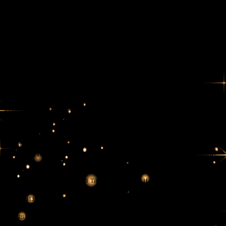
подчеркивает необходимость учитывать свои инстинкты и
интуицию в процессе принятия решений. Она напоминает,
что каждый вызов — это возможность для роста и
саморазвития. Это не просто битва против внешних
обстоятельств, но и противостояние с собственными страхами
и сомнениями.
Значение в любовных отношениях
Когда Семёрка Жезлов появляется в раскладе на любовь, это
часто говорит о трудностях в ваших отношениях. Вы можете
столкнуться с конфликтами или недопониманием. Карта
подсказывает, что вам нужно взять на себя инициативу и
проявить решительность в решении возникших проблем.
Достаточно важно защищать свои позиции и отстаивать то,
что для вас действительно важно. Возможно, вам придется
противостоять мнениям окружающих, чтобы сохранить свои
чувства и ценности.
Однако Семёрка Жезлов также касается и личного роста в
отношениях. Она служит знаком, что вы можете извлечь
уроки из конфликтов и использовать их для укрепления связи
с партнёром. Если вы способны стоять на своём, при этом
проявляя уважение и понимание к другу, то ваши отношения
могут стать ещё крепче. Этот период может быть непростым,