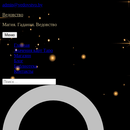
Skip
admin@vedovstvo.by
to
Ведовство
content
Магия. Гадания. Ведовство
Меню
Главная
Значения карт Таро
Магазин
Блог
Библиотека
Контакты
Найти: