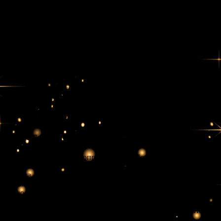
своих силах. Если вы знаете, что правы и готовы отстаивать
свою позицию, не бойтесь выступить вперед. Стойкость и
решительность могут стать залогом вашего успеха в любых
начинаниях, будь то работа, личные отношения или
творческие проекты.
Также Семёрка Жезлов напоминает, что в борьбе есть не
только трудности, но и радости. Важно не забывать, что
каждый конфликт может стать возможностью для роста, как
личного, так и профессионального. Используйте свои
внутренние ресурсы для преодоления препятствий и не
пренебрегайте поддержкой окружающих. Помните, что вы не
одиноки на своём пути. Быть вместе — значит двигаться
быстрее и с меньшими потерями.
Ответ на вопрос Да и Нет
Когда вы задаете этот вопрос с картой Семёрка Жезлов, ответ
может быть неоднозначным. В зависимости от контекста
вопроса, ответ может относиться к «Да», если вы готовы
отстаивать свои позиции и действовать активно. Если ваш
вопрос касается ситуации, в которой вы уже чувствуете себя
уверенно и готовы к борьбе, вероятность успешного исхода
высока. Тем не менее важно помнить, что вам нужно быть
готовым к трудностям и внутренним конфликтам.